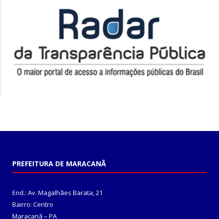
PREFEITURA DE MARACANÃ
End.: Av. Magalhães Barata, 21
Bairro: Centro
Maracanã – PA