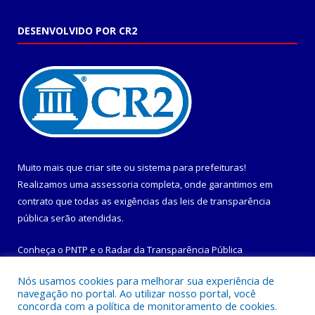
DESENVOLVIDO POR CR2
Muito mais que
criar site
ou
sistema para prefeituras
!
Realizamos uma
assessoria
completa, onde garantimos em
contrato que todas as exigências das
leis de transparência
pública
serão atendidas.
Conheça o
PNTP
e o
Radar da Transparência Pública
Nós usamos cookies para melhorar sua experiência de
navegação no portal. Ao utilizar nosso portal, você
concorda com a política de monitoramento de cookies.