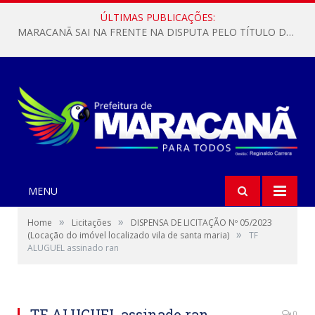
ÚLTIMAS PUBLICAÇÕES:
MARACANÃ SAI NA FRENTE NA DISPUTA PELO TÍTULO DA COPA PARÁ SUB-17!
MENU
»
»
Home
Licitações
DISPENSA DE LICITAÇÃO Nº 05/2023
»
(Locação do imóvel localizado vila de santa maria)
TF
ALUGUEL assinado ran
TF ALUGUEL assinado ran
0