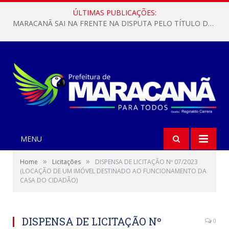
ÚLTIMAS PUBLICAÇÕES:
MARACANÃ SAI NA FRENTE NA DISPUTA PELO TÍTULO DA COPA PARÁ SUB-17!
MENU
»
»
Home
Licitações
DISPENSA DE LICITAÇÃO Nº 07/2023
(LOCAÇÃO DE UM IMÓVEL DESTINADO AO FUNCIONAMENTO DA
CASA DO CIDADÃO)
DISPENSA DE LICITAÇÃO Nº
0