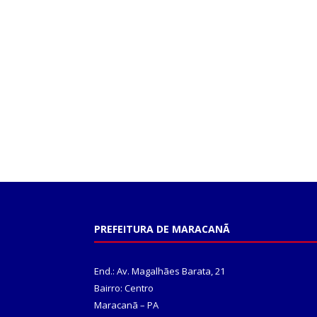
PREFEITURA DE MARACANÃ
End.: Av. Magalhães Barata, 21
Bairro: Centro
Maracanã – PA