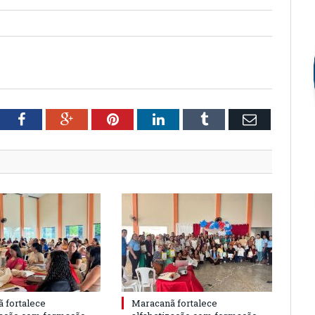
tter
Facebook
Google+
Pinterest
LinkedIn
Tumblr
Email
 fortalece
Maracanã fortalece