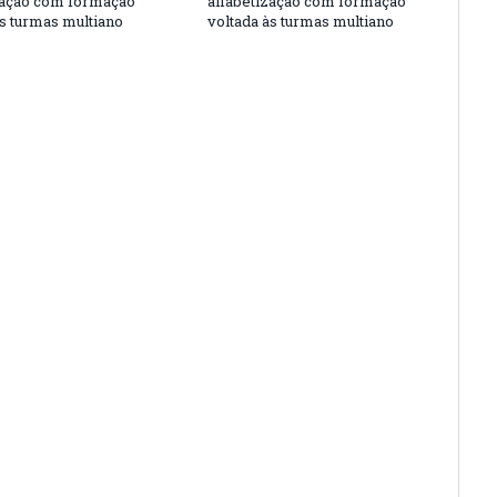
zação com formação
alfabetização com formação
às turmas multiano
voltada às turmas multiano