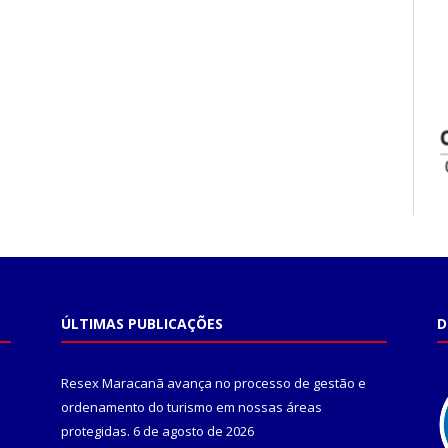
ÚLTIMAS PUBLICAÇÕES
D
Resex Maracanã avança no processo de gestão e
ordenamento do turismo em nossas áreas
protegidas.
6 de agosto de 2026