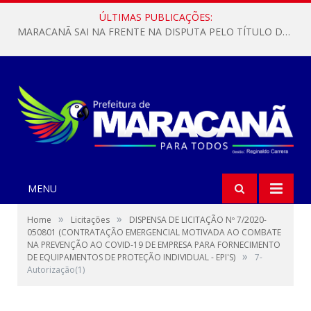
ÚLTIMAS PUBLICAÇÕES:
MARACANÃ SAI NA FRENTE NA DISPUTA PELO TÍTULO DA COPA PARÁ SUB-17!
MENU
»
»
Home
Licitações
DISPENSA DE LICITAÇÃO Nº 7/2020-
050801 (CONTRATAÇÃO EMERGENCIAL MOTIVADA AO COMBATE
NA PREVENÇÃO AO COVID-19 DE EMPRESA PARA FORNECIMENTO
»
DE EQUIPAMENTOS DE PROTEÇÃO INDIVIDUAL - EPI'S)
7-
Autorização(1)