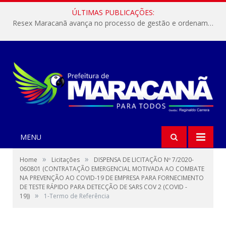
ÚLTIMAS PUBLICAÇÕES:
Resex Maracanã avança no processo de gestão e ordenamento do turismo em nossas áreas protegidas.
MENU
»
»
Home
Licitações
DISPENSA DE LICITAÇÃO Nº 7/2020-
060801 (CONTRATAÇÃO EMERGENCIAL MOTIVADA AO COMBATE
NA PREVENÇÃO AO COVID-19 DE EMPRESA PARA FORNECIMENTO
DE TESTE RÁPIDO PARA DETECÇÃO DE SARS COV 2 (COVID -
»
19))
1-Termo de Referência