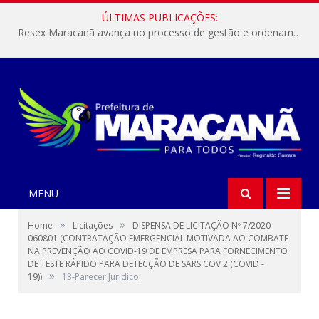
ÚLTIMAS PUBLICAÇÕES:
Resex Maracanã avança no processo de gestão e ordenamento do turismo em nossas áreas protegidas.
MENU
»
»
Home
Licitações
DISPENSA DE LICITAÇÃO Nº 7/2020-
060801 (CONTRATAÇÃO EMERGENCIAL MOTIVADA AO COMBATE
NA PREVENÇÃO AO COVID-19 DE EMPRESA PARA FORNECIMENTO
DE TESTE RÁPIDO PARA DETECÇÃO DE SARS COV 2 (COVID -
»
19))
13-Parecer Juridico.