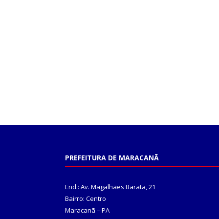
PREFEITURA DE MARACANÃ
End.: Av. Magalhães Barata, 21
Bairro: Centro
Maracanã – PA