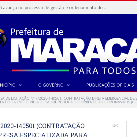
Resex Maracanã avança no processo de gestão e ordenamento do turismo em nossas áreas protegidas.
NICÍPIO
O GOVERNO
PUBLICAÇÕES OFICIAIS
NSA DE LICITAÇÃO Nº 7/2020-140501 (CONTRATAÇÃO DIRETA EMERGENCIAL DE 
ENTO DA EMERGÊNCIA DE SAÚDE PÚBLICA DECORRENTE DO CORONAVÍRUS (COV
/2020-140501 (CONTRATAÇÃO
0
PRESA ESPECIALIZADA PARA