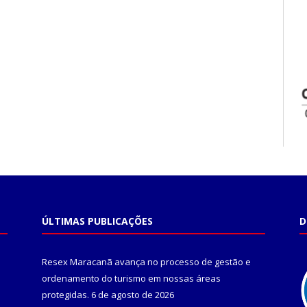
ÚLTIMAS PUBLICAÇÕES
D
Resex Maracanã avança no processo de gestão e
ordenamento do turismo em nossas áreas
protegidas.
6 de agosto de 2026