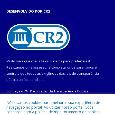
DESENVOLVIDO POR CR2
Muito mais que
criar site
ou
sistema para prefeituras
!
Realizamos uma
assessoria
completa, onde garantimos em
contrato que todas as exigências das
leis de transparência
pública
serão atendidas.
Conheça o
PNTP
e o
Radar da Transparência Pública
Nós usamos cookies para melhorar sua experiência de
navegação no portal. Ao utilizar nosso portal, você
concorda com a política de monitoramento de cookies.