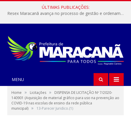
ÚLTIMAS PUBLICAÇÕES:
Resex Maracanã avança no processo de gestão e ordenamento do turismo em nossas áreas protegidas.
MENU
»
»
Home
Licitações
DISPENSA DE LICITAÇÃO Nº 7/2020-
140901 (Aquisição de material gráfico para uso na prevenção ao
COVID-19 nas escolas de ensino da rede pública
»
municipal)
13-Parecer Juridico.(1)