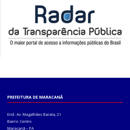
PREFEITURA DE MARACANÃ
End.: Av. Magalhães Barata, 21
Bairro: Centro
Maracanã – PA