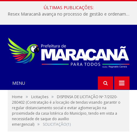
ÚLTIMAS PUBLICAÇÕES:
Resex Maracanã avança no processo de gestão e ordenamento do turismo em nossas áreas protegidas.
MENU
»
»
Home
Licitações
DISPENSA DE LICITAÇÃO Nº 7/2020-
280402 (Contratação é a locação de tendas visando garantir o
regular distanciamento social e evitar aglomeração na
proximidade da casa lotérica do Município, tendo em vista a
necessidade de saque do auxílio
»
emergencial)
SOLICITAÇÃO(1)