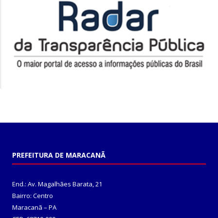
PREFEITURA DE MARACANÃ
End.: Av. Magalhães Barata, 21
Bairro: Centro
Maracanã – PA