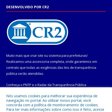
DESENVOLVIDO POR CR2
Muito mais que
criar site
ou
sistema para prefeituras
!
Realizamos uma
assessoria
completa, onde garantimos em
contrato que todas as exigências das
leis de transparência
pública
serão atendidas.
Conheça o
PNTP
e o
Radar da Transparência Pública
Nós usamos cookies para melhorar sua experiência de
navegação no portal. Ao utilizar nosso portal, você
concorda com a política de monitoramento de cookies.
Para ter mais informações sobre como isso é feito, acesse
Todos os direitos reservados a Prefeitura Municipal de