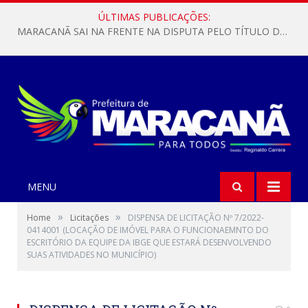
ÚLTIMAS PUBLICAÇÕES:
MARACANÃ SAI NA FRENTE NA DISPUTA PELO TÍTULO DA COPA PARÁ SUB-17!
MENU
»
»
Home
Licitações
DISPENSA DE LICITAÇÃO Nº 7/2022-
0414001 (LOCAÇÃO DE IMÓVEL PARA O FUNCIONAEMNTO DO
ESCRITÓRIO DA EQUIPE DA IBGE QUE ESTARÁ DESENVOLVENDO
SUAS ATIVIDADES NO MUNICÍPIO)