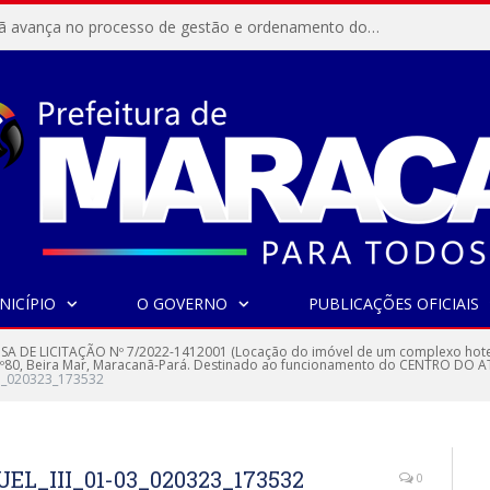
Resex Maracanã avança no processo de gestão e ordenamento do turismo em nossas áreas protegidas.
NICÍPIO
O GOVERNO
PUBLICAÇÕES OFICIAIS
SA DE LICITAÇÃO Nº 7/2022-1412001 (Locação do imóvel de um complexo hotele
ta, Nº80, Beira Mar, Maracanã-Pará. Destinado ao funcionamento do CENTRO 
3_020323_173532
L_III_01-03_020323_173532
0