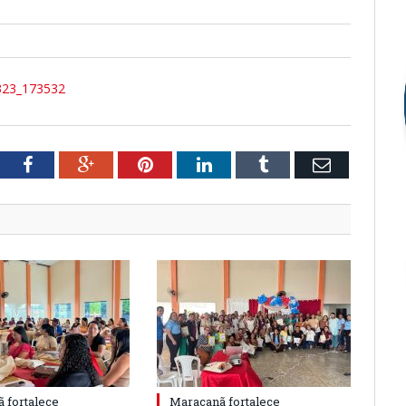
323_173532
tter
Facebook
Google+
Pinterest
LinkedIn
Tumblr
Email
 fortalece
Maracanã fortalece