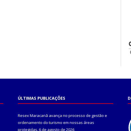
ÚLTIMAS PUBLICAÇÕES
D
Resex Maracanã avança no processo de gestão e
ordenamento do turismo em nossas áreas
protegidas.
6 de agosto de 2026