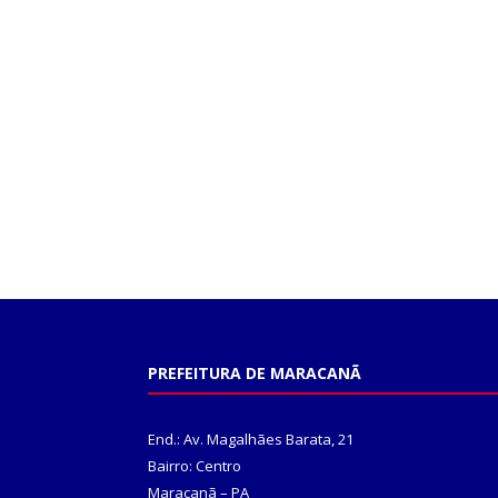
PREFEITURA DE MARACANÃ
End.: Av. Magalhães Barata, 21
Bairro: Centro
Maracanã – PA