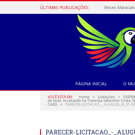
ÚLTIMAS PUBLICAÇÕES:
PÁGINA INICIAL
O MU
»
»
VOCÊ ESTÁ EM:
Home
Licitações
DISPEN
de lazer, localizado na Travessa Saturnino Cos
»
CAEE)
PARECER-LICITACAO_-_ALUGUEL_III_01-0
PARECER-LICITACAO_-_ALUGUE