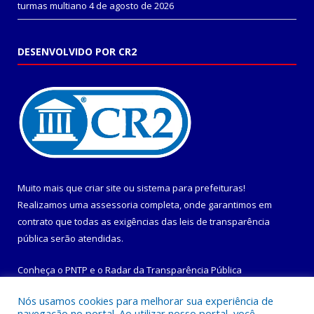
turmas multiano
4 de agosto de 2026
DESENVOLVIDO POR CR2
Muito mais que
criar site
ou
sistema para prefeituras
!
Realizamos uma
assessoria
completa, onde garantimos em
contrato que todas as exigências das
leis de transparência
pública
serão atendidas.
Conheça o
PNTP
e o
Radar da Transparência Pública
Nós usamos cookies para melhorar sua experiência de
navegação no portal. Ao utilizar nosso portal, você