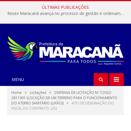
ÚLTIMAS PUBLICAÇÕES:
Resex Maracanã avança no processo de gestão e ordenamento do turismo em nossas áreas protegidas.
MENU
»
»
Home
Licitações
DISPENSA DE LICITAÇÃO Nº 7/2022-
2811001 (LOCAÇÃO DE UM TERRENO PARA O FUNCIONAMENTO
»
DO ATERRO SANITÁRIO (LIXÃO))
ATO DE DESIGNAÇÃO DO
FISCAL DO CONTRATO. (25)