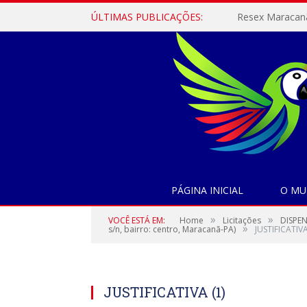
ÚLTIMAS PUBLICAÇÕES:
PÁGINA INICIAL
O MU
»
»
VOCÊ ESTÁ EM:
Home
Licitações
DISPEN
»
s/n, bairro: centro, Maracanã-PA)
JUSTIFICATIVA
JUSTIFICATIVA (1)