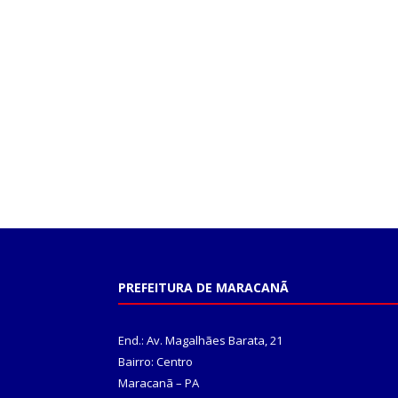
PREFEITURA DE MARACANÃ
End.: Av. Magalhães Barata, 21
Bairro: Centro
Maracanã – PA