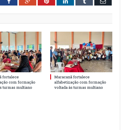
tter
Facebook
Google+
Pinterest
LinkedIn
Tumblr
Email
 fortalece
Maracanã fortalece
zação com formação
alfabetização com formação
às turmas multiano
voltada às turmas multiano