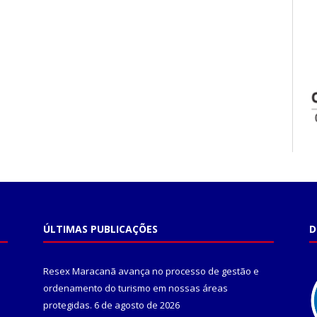
ÚLTIMAS PUBLICAÇÕES
D
Resex Maracanã avança no processo de gestão e
ordenamento do turismo em nossas áreas
protegidas.
6 de agosto de 2026