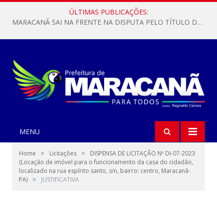
ÚLTIMAS PUBLICAÇÕES:
MARACANÃ SAI NA FRENTE NA DISPUTA PELO TÍTULO DA COPA PARÁ SUB-17!
MENU
»
»
Home
Licitações
DISPENSA DE LICITAÇÃO Nº DI-07-2023
(Locação de imóvel para o funcionamento da casa do cidadão,
localizado na rua espírito santo, s/n, bairro: centro, Maracanã-
»
PA)
JUSTIFICATIVA