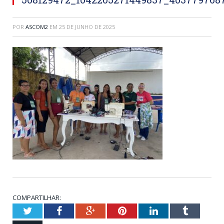
POR
ASCOM2
EM
25 DE JUNHO DE 2025
COMPARTILHAR:
Twitter
Facebook
Google+
Pinterest
LinkedIn
Tumblr