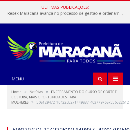
ÚLTIMAS PUBLICAÇÕES:
Resex Maracanã avança no processo de gestão e ordenamento do turismo em nossas áreas protegidas.
MENU
»
»
Home
Notícias
ENCERRAMENTO DO CURSO DE CORTE E
COSTURA, MAIS OPORTUNIDADES PARA
»
MULHERES
508129472_1042205271449837_4037797687556522612
508129472_1042205271449837_403779768