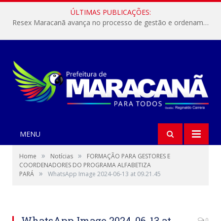
ÚLTIMAS PUBLICAÇÕES:
Resex Maracanã avança no processo de gestão e ordenamento do turismo em nossas áreas protegidas.
MENU
»
»
Home
Notícias
FORMAÇÃO PARA GESTORES E
COORDENADORES DO PROGRAMA ALFABETIZA
»
PARÁ
WhatsApp Image 2024-06-13 at 09.21.45
WhatsApp Image 2024-06-13 at
0