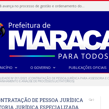
Resex Maracanã avança no processo de gestão e ordenamento do turismo em nossas áreas protegidas.
NICÍPIO
O GOVERNO
PUBLICAÇÕES OFICIAIS
ILIDADE Nº 011/2021 (CONTRATAÇÃO DE PESSOA JURÍDICA PARA ASSESSORIA E
ANHAMENTO E ANÁLISE DE PROCESSOS LICITATÓRIOS)
(CONTRATAÇÃO DE PESSOA JURÍDICA
0
TORIA JURÍDICA ESPECIALIZADA