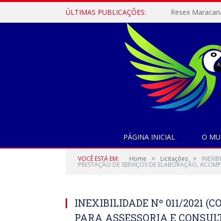
ÚLTIMAS PUBLICAÇÕES:
PÁGINA INICIAL
O MU
»
»
VOCÊ ESTÁ EM:
Home
Licitações
INEXIB
PRESTAÇÃO DE SERVIÇOS DE ELABORAÇÃO, ACOMP
INEXIBILIDADE Nº 011/2021 
PARA ASSESSORIA E CONSUL