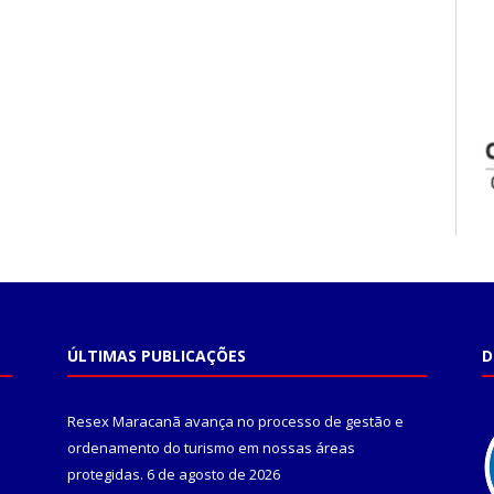
ÚLTIMAS PUBLICAÇÕES
D
Resex Maracanã avança no processo de gestão e
ordenamento do turismo em nossas áreas
protegidas.
6 de agosto de 2026