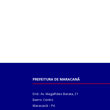
PREFEITURA DE MARACANÃ
End.: Av. Magalhães Barata, 21
Bairro: Centro
Maracanã – PA