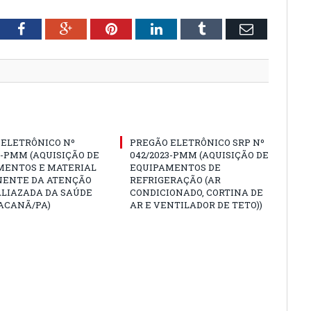
tter
Facebook
Google+
Pinterest
LinkedIn
Tumblr
Email
 ELETRÔNICO Nº
PREGÃO ELETRÔNICO SRP Nº
3-PMM (AQUISIÇÃO DE
042/2023-PMM (AQUISIÇÃO DE
MENTOS E MATERIAL
EQUIPAMENTOS DE
ENTE DA ATENÇÃO
REFRIGERAÇÃO (AR
ALIAZADA DA SAÚDE
CONDICIONADO, CORTINA DE
ACANÃ/PA)
AR E VENTILADOR DE TETO))