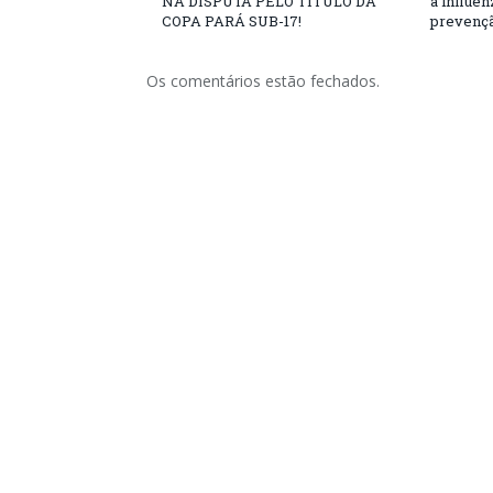
NA DISPUTA PELO TÍTULO DA
a influe
COPA PARÁ SUB-17!
prevençã
Os comentários estão fechados.