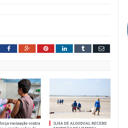
tter
Facebook
Google+
Pinterest
LinkedIn
Tumblr
Email
força vacinação contra
ILHA DE ALGODOAL RECEBE