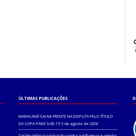
ÚLTIMAS PUBLICAÇÕES
D
MARACANÃ SAI NA FRENTE NA DISPUTA PELO TÍTULO
DA COPA PARÁ SUB-17!
3 de agosto de 2026
Saúde reforça vacinação contra a influenza e amplia