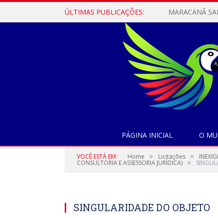
ÚLTIMAS PUBLICAÇÕES:
PÁGINA INICIAL
O MU
»
»
VOCÊ ESTÁ EM:
Home
Licitações
INEXIG
»
CONSULTORIA E ASSESSORIA JURÍDICA)
SINGUL
SINGULARIDADE DO OBJETO