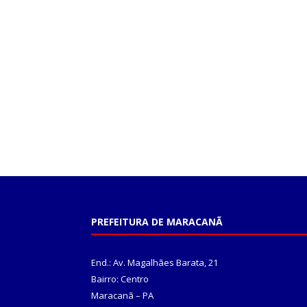
PREFEITURA DE MARACANÃ
End.: Av. Magalhães Barata, 21
Bairro: Centro
Maracanã – PA