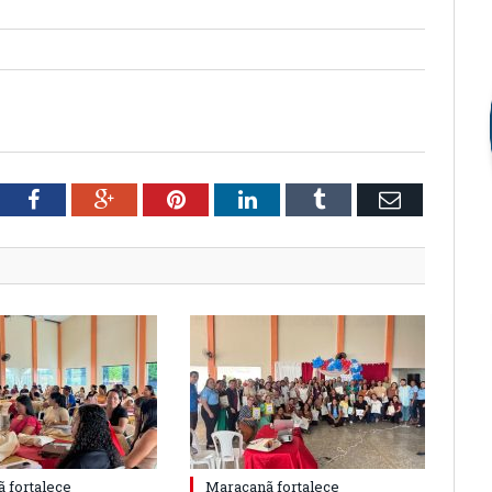
tter
Facebook
Google+
Pinterest
LinkedIn
Tumblr
Email
 fortalece
Maracanã fortalece