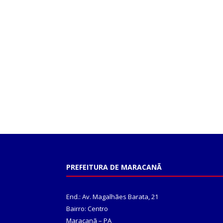
PREFEITURA DE MARACANÃ
End.: Av. Magalhães Barata, 21
Bairro: Centro
Maracanã – PA