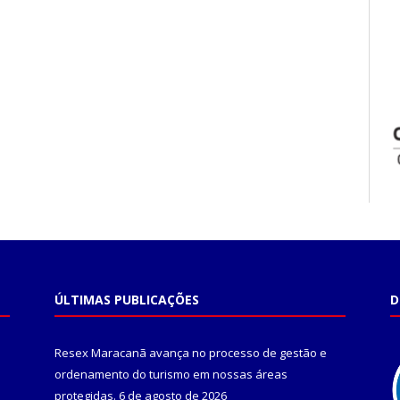
ÚLTIMAS PUBLICAÇÕES
D
Resex Maracanã avança no processo de gestão e
ordenamento do turismo em nossas áreas
protegidas.
6 de agosto de 2026