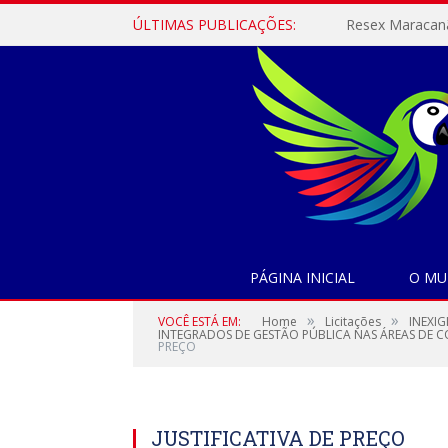
ÚLTIMAS PUBLICAÇÕES:
PÁGINA INICIAL
O MU
»
»
VOCÊ ESTÁ EM:
Home
Licitações
INEXIG
INTEGRADOS DE GESTÃO PÚBLICA NAS ÁREAS DE 
PREÇO
JUSTIFICATIVA DE PREÇO