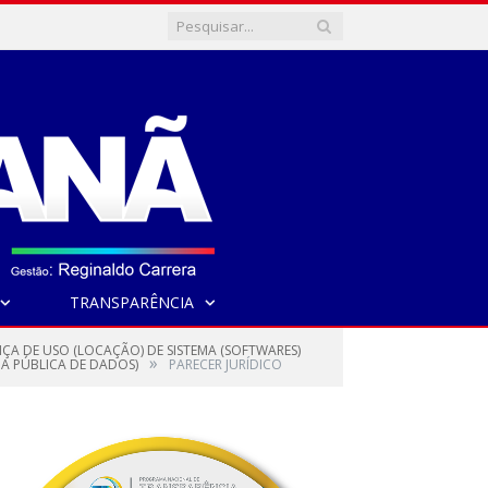
TRANSPARÊNCIA
NÇA DE USO (LOCAÇÃO) DE SISTEMA (SOFTWARES)
»
A PÚBLICA DE DADOS)
PARECER JURÍDICO