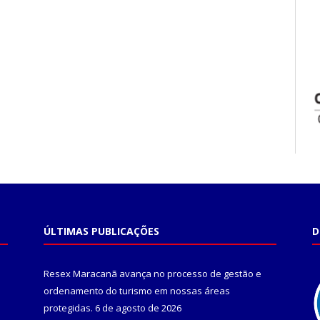
ÚLTIMAS PUBLICAÇÕES
D
Resex Maracanã avança no processo de gestão e
ordenamento do turismo em nossas áreas
protegidas.
6 de agosto de 2026