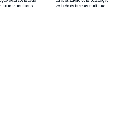
zação com formação
alfabetização com formação
às turmas multiano
voltada às turmas multiano