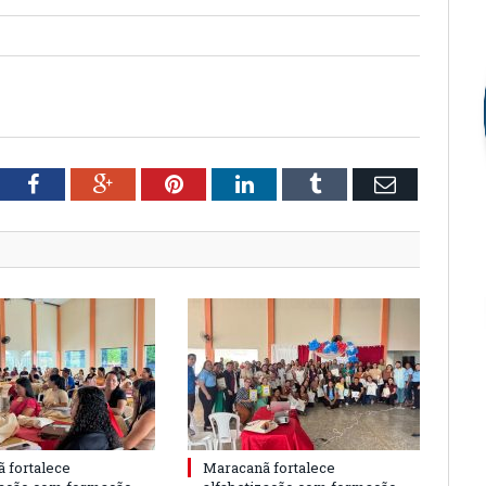
tter
Facebook
Google+
Pinterest
LinkedIn
Tumblr
Email
 fortalece
Maracanã fortalece