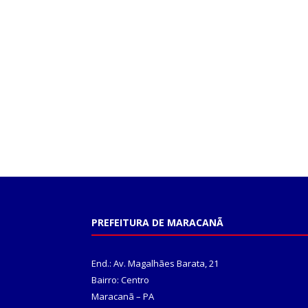
PREFEITURA DE MARACANÃ
End.: Av. Magalhães Barata, 21
Bairro: Centro
Maracanã – PA