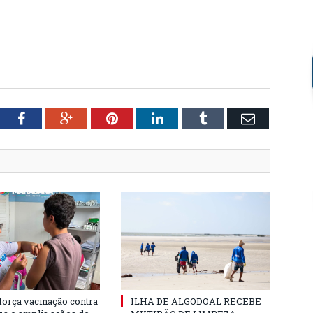
tter
Facebook
Google+
Pinterest
LinkedIn
Tumblr
Email
força vacinação contra
ILHA DE ALGODOAL RECEBE