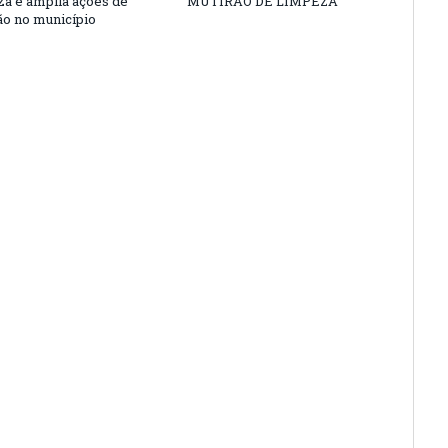
nza e amplia ações de
MUTIRÃO DE LIMPEZA
o no município