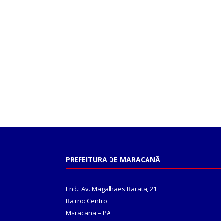
PREFEITURA DE MARACANÃ
End.: Av. Magalhães Barata, 21
Bairro: Centro
Maracanã – PA