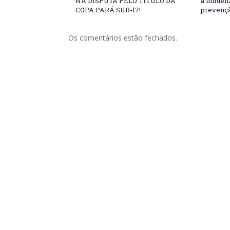
NA DISPUTA PELO TÍTULO DA
a influe
COPA PARÁ SUB-17!
prevençã
Os comentários estão fechados.