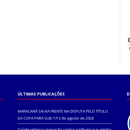
ÚLTIMAS PUBLICAÇÕES
D
MARACANÃ SAI NA FRENTE NA DISPUTA PELO TÍTULO
DA COPA PARÁ SUB-17!
3 de agosto de 2026
Saúde reforça vacinação contra a influenza e amplia