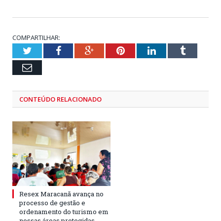
COMPARTILHAR:
Twitter
Facebook
Google+
Pinterest
LinkedIn
Tumblr
Email
CONTEÚDO RELACIONADO
Resex Maracanã avança no
processo de gestão e
ordenamento do turismo em
nossas áreas protegidas.