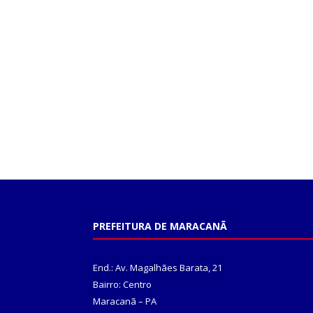
PREFEITURA DE MARACANÃ
End.: Av. Magalhães Barata, 21
Bairro: Centro
Maracanã – PA