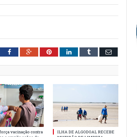
tter
Facebook
Google+
Pinterest
LinkedIn
Tumblr
Email
força vacinação contra
ILHA DE ALGODOAL RECEBE