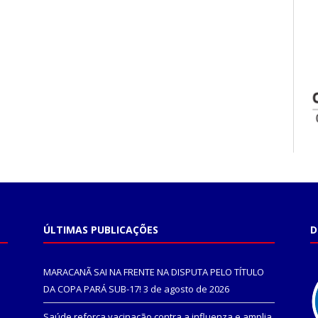
ÚLTIMAS PUBLICAÇÕES
D
MARACANÃ SAI NA FRENTE NA DISPUTA PELO TÍTULO
DA COPA PARÁ SUB-17!
3 de agosto de 2026
Saúde reforça vacinação contra a influenza e amplia