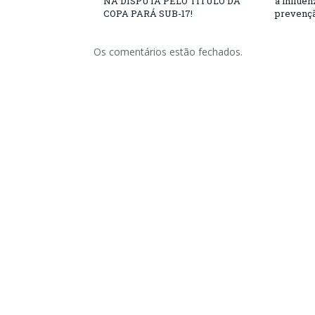
NA DISPUTA PELO TÍTULO DA
a influe
COPA PARÁ SUB-17!
prevençã
Os comentários estão fechados.