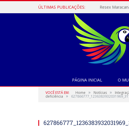
ÚLTIMAS PUBLICAÇÕES:
PÁGINA INICIAL
O MU
»
»
VOCÊ ESTÁ EM:
Home
Notícias
Integraç
»
deficiência
627866777_1236383932031969_31
627866777_1236383932031969