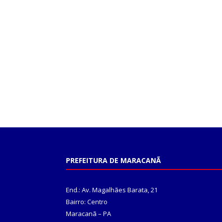
PREFEITURA DE MARACANÃ
End.: Av. Magalhães Barata, 21
Bairro: Centro
Maracanã – PA