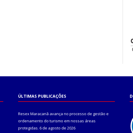
ÚLTIMAS PUBLICAÇÕES
D
Resex Maracanã avança no processo de gestão e
ordenamento do turismo em nossas áreas
protegidas.
6 de agosto de 2026