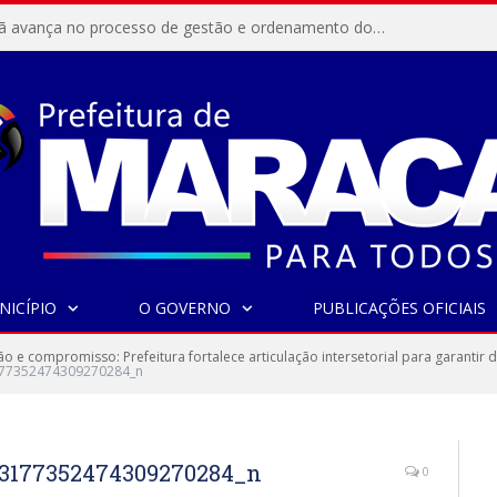
Resex Maracanã avança no processo de gestão e ordenamento do turismo em nossas áreas protegidas.
NICÍPIO
O GOVERNO
PUBLICAÇÕES OFICIAIS
ão e compromisso: Prefeitura fortalece articulação intersetorial para garantir
77352474309270284_n
_3177352474309270284_n
0