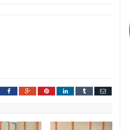
tter
Facebook
Google+
Pinterest
LinkedIn
Tumblr
Email