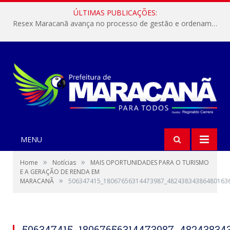
ÚLTIMAS PUBLICAÇÕES:
Resex Maracanã avança no processo de gestão e ordenamento do turismo em nossas áreas protegidas.
MENU
»
»
Home
Notícias
MAIS OPORTUNIDADES PARA O TURISMO
E A GERAÇÃO DE RENDA EM
»
MARACANÃ
506347415_18067656314473987_48243834386480163
506347415_18067656314473987_48243834