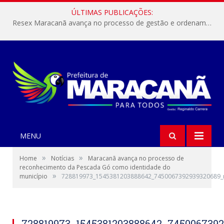
ÚLTIMAS PUBLICAÇÕES:
Resex Maracanã avança no processo de gestão e ordenamento do turismo em nossas áreas protegidas.
MENU
»
»
Home
Notícias
Maracanã avança no processo de
reconhecimento da Pescada Gó como identidade do
»
município
728819973_1545381203888642_7450067392939320689_
728819973_1545381203888642_745006739