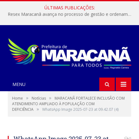
ÚLTIMAS PUBLICAÇÕES:
Resex Maracanã avança no processo de gestão e ordenamento do turismo em nossas áreas protegidas.
MENU
»
»
Home
Notícias
MARACANÃ FORTALECE INCLUSÃO COM
ATENDIMENTO AMPLIADO À POPULAÇÃO COM
»
DEFICIÊNCIA
WhatsApp Image 2025-07-23 at 09.42.07 (4)
WhatsApp Image 2025-07-23 at
0