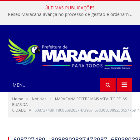
ÚLTIMAS PUBLICAÇÕES:
Resex Maracanã avança no processo de gestão e ordenamento do turismo em nossas áreas protegidas.
MENU
»
»
Home
Notícias
MARACANÃ RECEBE MAIS ASFALTO PELAS
RUAS DA
»
CIDADE
608727489_18088892837473987_6503803389250657769_n
608727489_18088892837473987_65038033