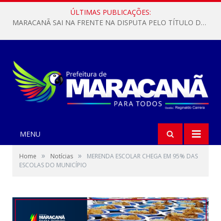
ÚLTIMAS PUBLICAÇÕES:
MARACANÃ SAI NA FRENTE NA DISPUTA PELO TÍTULO DA COPA PARÁ SUB-17!
MENU
»
»
Home
Notícias
MERENDA ESCOLAR CHEGA EM 95% DAS
ESCOLAS DO MUNICÍPIO