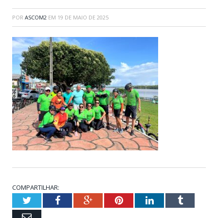
POR
ASCOM2
EM
19 DE MAIO DE 2025
COMPARTILHAR:
Twitter
Facebook
Google+
Pinterest
LinkedIn
Tumblr
Email