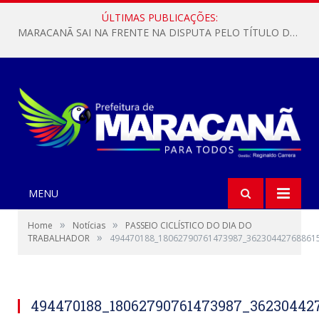
ÚLTIMAS PUBLICAÇÕES:
MARACANÃ SAI NA FRENTE NA DISPUTA PELO TÍTULO DA COPA PARÁ SUB-17!
MENU
»
»
Home
Notícias
PASSEIO CICLÍSTICO DO DIA DO
»
TRABALHADOR
494470188_18062790761473987_36230442768861
494470188_18062790761473987_36230442