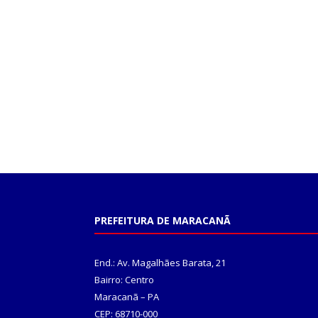
PREFEITURA DE MARACANÃ
End.: Av. Magalhães Barata, 21
Bairro: Centro
Maracanã – PA
CEP: 68710-000