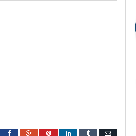
tter
Facebook
Google+
Pinterest
LinkedIn
Tumblr
Email