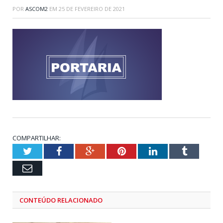
POR
ASCOM2
EM
25 DE FEVEREIRO DE 2021
COMPARTILHAR:
Twitter
Facebook
Google+
Pinterest
LinkedIn
Tumblr
Email
CONTEÚDO RELACIONADO