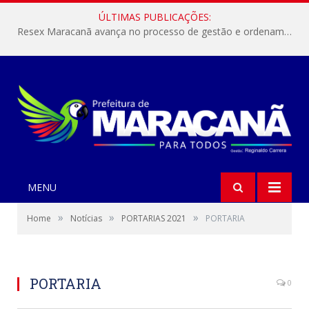
ÚLTIMAS PUBLICAÇÕES:
Resex Maracanã avança no processo de gestão e ordenamento do turismo em nossas áreas protegidas.
MENU
»
»
»
Home
Notícias
PORTARIAS 2021
PORTARIA
PORTARIA
0