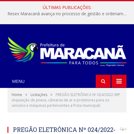
ÚLTIMAS PUBLICAÇÕES:
Resex Maracanã avança no processo de gestão e ordenamento do turismo em nossas áreas protegidas.
MENU
»
»
Home
Licitações
PREGÃO ELETRÔNICA Nº 024/2022-SRP
(Aquisição de pneus, câmaras de ar e protetores para os
veículos e máquinas pertencentes a frota municipal)
PREGÃO ELETRÔNICA Nº 024/2022-
0