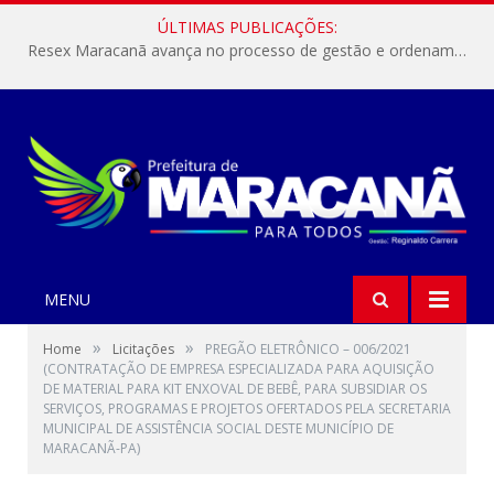
ÚLTIMAS PUBLICAÇÕES:
Resex Maracanã avança no processo de gestão e ordenamento do turismo em nossas áreas protegidas.
MENU
»
»
Home
Licitações
PREGÃO ELETRÔNICO – 006/2021
(CONTRATAÇÃO DE EMPRESA ESPECIALIZADA PARA AQUISIÇÃO
DE MATERIAL PARA KIT ENXOVAL DE BEBÊ, PARA SUBSIDIAR OS
SERVIÇOS, PROGRAMAS E PROJETOS OFERTADOS PELA SECRETARIA
MUNICIPAL DE ASSISTÊNCIA SOCIAL DESTE MUNICÍPIO DE
MARACANÃ-PA)