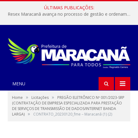
ÚLTIMAS PUBLICAÇÕES:
Resex Maracanã avança no processo de gestão e ordenamento do turismo em nossas áreas protegidas.
MENU
»
»
Home
Licitações
PREGÃO ELETRÔNICO Nº 001/2023-SRP
(CONTRATAÇÃO DE EMPRESA ESPECIALIZADA PARA PRESTAÇÃO
DE SERVIÇOS DE TRANSMISSÃO DE DADOS/INTERNET BANDA
»
LARGA)
CONTRATO_20230120_fme – Maracanã (1) (2)