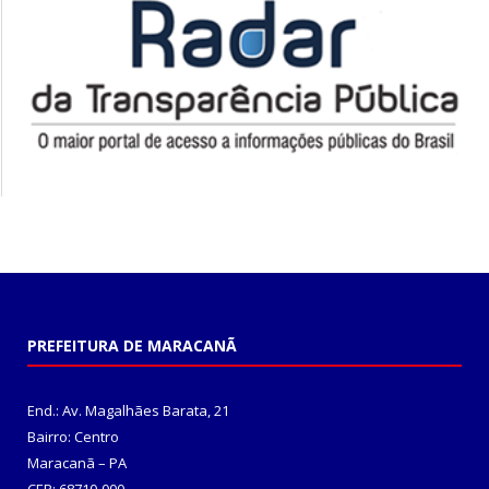
PREFEITURA DE MARACANÃ
End.: Av. Magalhães Barata, 21
Bairro: Centro
Maracanã – PA