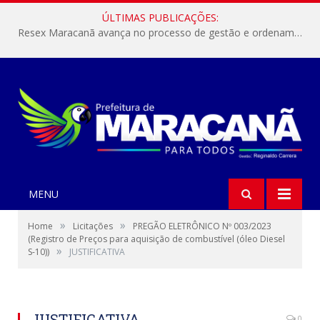
ÚLTIMAS PUBLICAÇÕES:
Resex Maracanã avança no processo de gestão e ordenamento do turismo em nossas áreas protegidas.
MENU
»
»
Home
Licitações
PREGÃO ELETRÔNICO Nº 003/2023
(Registro de Preços para aquisição de combustível (óleo Diesel
»
S-10))
JUSTIFICATIVA
JUSTIFICATIVA
0