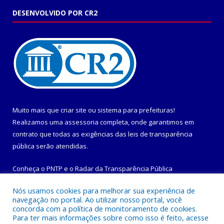
DESENVOLVIDO POR CR2
Muito mais que
criar site
ou
sistema para prefeituras
!
Realizamos uma
assessoria
completa, onde garantimos em
contrato que todas as exigências das
leis de transparência
pública
serão atendidas.
Conheça o
PNTP
e o
Radar da Transparência Pública
Nós usamos cookies para melhorar sua experiência de
navegação no portal. Ao utilizar nosso portal, você
concorda com a política de monitoramento de cookies.
Para ter mais informações sobre como isso é feito, acesse
Todos os direitos reservados a Prefeitura Municipal de