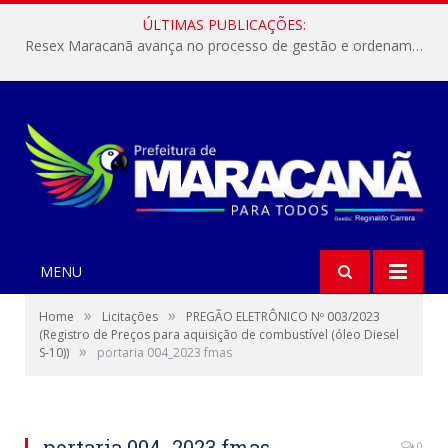
ÚLTIMAS PUBLICAÇÕES:
Resex Maracanã avança no processo de gestão e ordenamento do turismo em nossas áreas protegidas.
MENU
»
»
Home
Licitações
PREGÃO ELETRÔNICO Nº 003/2023
(Registro de Preços para aquisição de combustível (óleo Diesel
»
S-10))
portaria 004_2023 fmas
portaria 004_2023 fmas
0