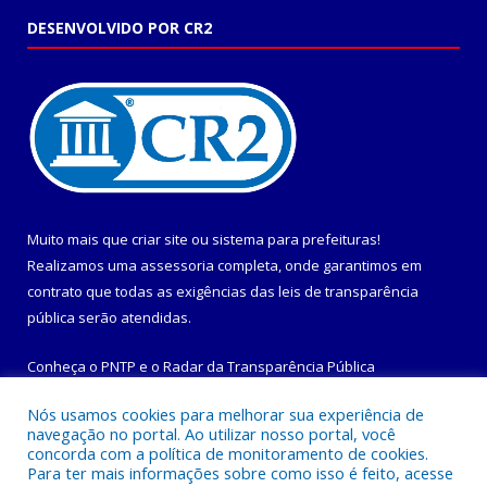
DESENVOLVIDO POR CR2
Muito mais que
criar site
ou
sistema para prefeituras
!
Realizamos uma
assessoria
completa, onde garantimos em
contrato que todas as exigências das
leis de transparência
pública
serão atendidas.
Conheça o
PNTP
e o
Radar da Transparência Pública
Nós usamos cookies para melhorar sua experiência de
navegação no portal. Ao utilizar nosso portal, você
concorda com a política de monitoramento de cookies.
Para ter mais informações sobre como isso é feito, acesse
Todos os direitos reservados a Prefeitura Municipal de