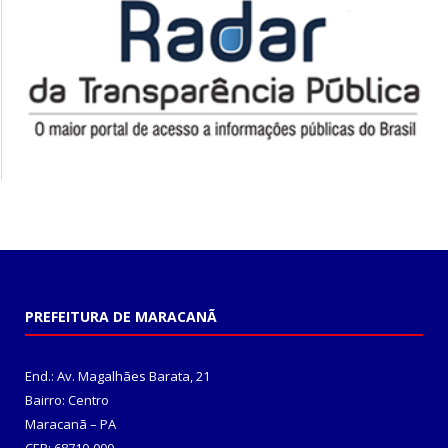
PREFEITURA DE MARACANÃ
End.: Av. Magalhães Barata, 21
Bairro: Centro
Maracanã – PA