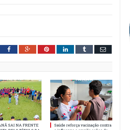
tter
Facebook
Google+
Pinterest
LinkedIn
Tumblr
Email
NÃ SAI NA FRENTE
Saúde reforça vacinação contra