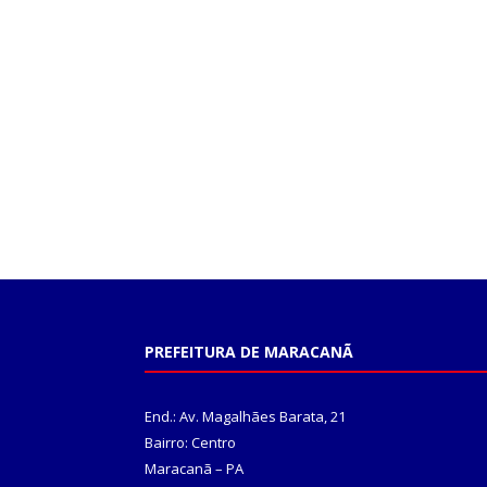
PREFEITURA DE MARACANÃ
End.: Av. Magalhães Barata, 21
Bairro: Centro
Maracanã – PA