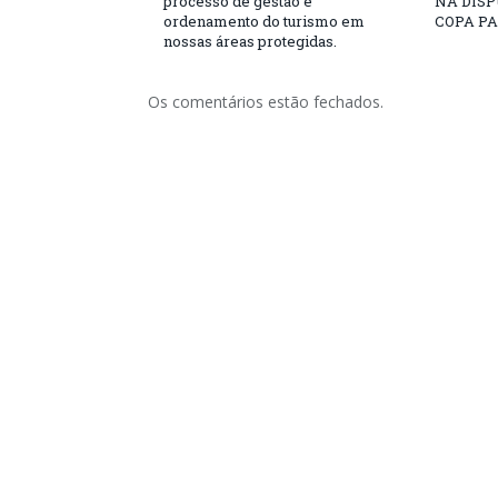
processo de gestão e
NA DISP
ordenamento do turismo em
COPA PA
nossas áreas protegidas.
Os comentários estão fechados.