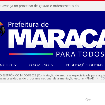
Resex Maracanã avança no processo de gestão e ordenamento do turismo em nossas áreas protegidas.
NICÍPIO
O GOVERNO
PUBLICAÇÕES OFICIAIS
 ELETRÔNICO Nº 006/2023 (Contratação de empresa especializada para aquisiç
»
ir as necessidades do programa nacional de alimentação escolar - PNAE)
CO
0