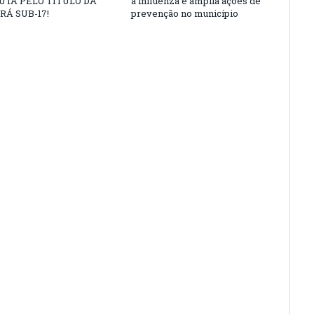
UTA PELO TÍTULO DA
a influenza e amplia ações de
RÁ SUB-17!
prevenção no município