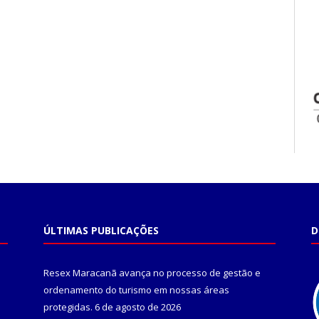
ÚLTIMAS PUBLICAÇÕES
D
Resex Maracanã avança no processo de gestão e
ordenamento do turismo em nossas áreas
protegidas.
6 de agosto de 2026