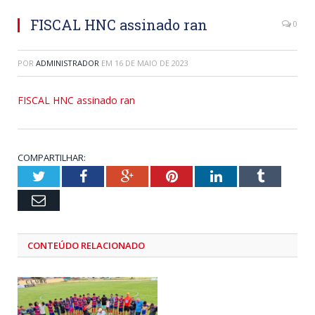
FISCAL HNC assinado ran
0
POR
ADMINISTRADOR
EM
16 DE MAIO DE 2023
FISCAL HNC assinado ran
COMPARTILHAR:
Twitter
Facebook
Google+
Pinterest
LinkedIn
Tumblr
Email
CONTEÚDO RELACIONADO