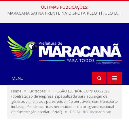
ÚLTIMAS PUBLICAÇÕES:
MARACANÃ SAI NA FRENTE NA DISPUTA PELO TÍTULO DA COPA PARÁ SUB-17!
MENU
»
»
Home
Licitações
PREGÃO ELETRÔNICO Nº 006/2023
(Contratação de empresa especializada para aquisição de
gêneros alimentícios perecíveis e não perecíveis, com transporte
incluso, a fim de suprir as necessidades do programa nacional
»
de alimentação escolar - PNAE)
FISCAL HNC assinado ran