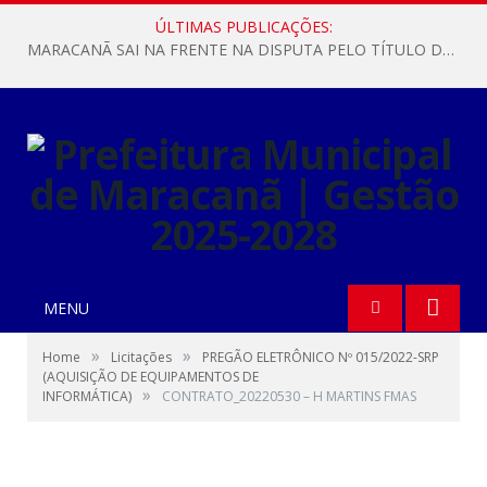
ÚLTIMAS PUBLICAÇÕES:
MARACANÃ SAI NA FRENTE NA DISPUTA PELO TÍTULO DA COPA PARÁ SUB-17!
MENU
»
»
Home
Licitações
PREGÃO ELETRÔNICO Nº 015/2022-SRP
(AQUISIÇÃO DE EQUIPAMENTOS DE
»
INFORMÁTICA)
CONTRATO_20220530 – H MARTINS FMAS