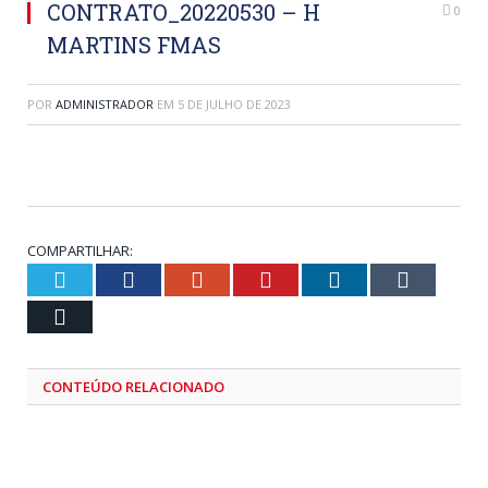
CONTRATO_20220530 – H
0
MARTINS FMAS
POR
ADMINISTRADOR
EM
5 DE JULHO DE 2023
COMPARTILHAR:
Twitter
Facebook
Google+
Pinterest
LinkedIn
Tumblr
Email
CONTEÚDO RELACIONADO