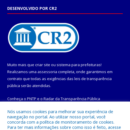
DESENVOLVIDO POR CR2
Muito mais que
criar site
ou
sistema para prefeituras
!
Realizamos uma
assessoria
completa, onde garantimos em
contrato que todas as exigências das
leis de transparência
pública
serão atendidas.
Conheça o
PNTP
e o
Radar da Transparência Pública
Nós usamos cookies para melhorar sua experiência de
navegação no portal. Ao utilizar nosso portal, você
concorda com a política de monitoramento de cookies.
Para ter mais informações sobre como isso é feito, acesse
Todos os direitos reservados a Prefeitura Municipal de