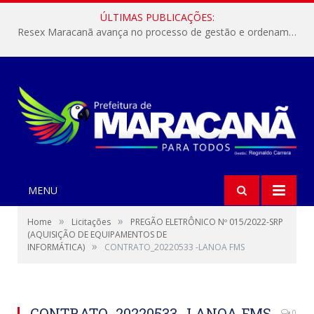
ÚLTIMAS PUBLICAÇÕES:
Resex Maracanã avança no processo de gestão e ordenamento do turismo em nossas áreas protegidas.
MENU
»
»
Home
Licitações
PREGÃO ELETRÔNICO Nº 015/2022-SRP
(AQUISIÇÃO DE EQUIPAMENTOS DE
»
INFORMÁTICA)
CONTRATO_20220533 -LANOA FMS
CONTRATO_20220533 -LANOA FMS
0