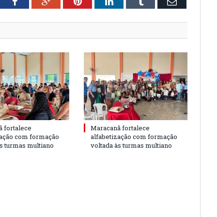
tter
Facebook
Google+
Pinterest
LinkedIn
Tumblr
Email
 fortalece
Maracanã fortalece
zação com formação
alfabetização com formação
às turmas multiano
voltada às turmas multiano