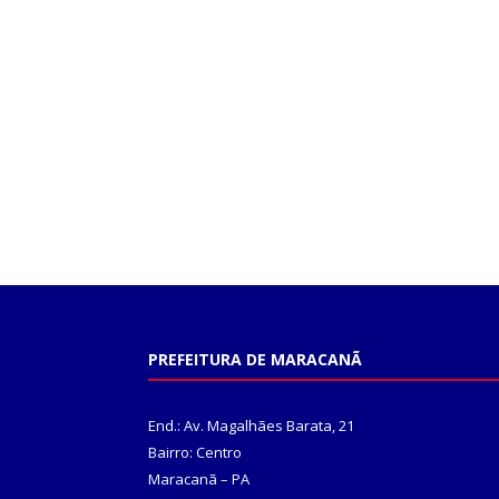
PREFEITURA DE MARACANÃ
End.: Av. Magalhães Barata, 21
Bairro: Centro
Maracanã – PA