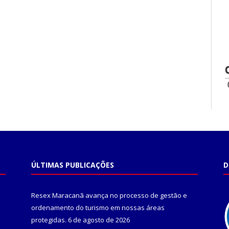
ÚLTIMAS PUBLICAÇÕES
D
Resex Maracanã avança no processo de gestão e
ordenamento do turismo em nossas áreas
protegidas.
6 de agosto de 2026