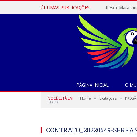
ÚLTIMAS PUBLICAÇÕES:
PÁGINA INICIAL
O MU
»
»
VOCÊ ESTÁ EM:
Home
Licitações
PREGÃ
(1) (1)
CONTRATO_20220549-SERRANA P