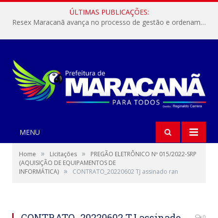
ÚLTIMAS PUBLICAÇÕES:
Resex Maracanã avança no processo de gestão e ordenamento do turismo em nossas áreas protegidas.
MENU
»
»
Home
Licitações
PREGÃO ELETRÔNICO Nº 015/2022-SRP
(AQUISIÇÃO DE EQUIPAMENTOS DE
»
INFORMÁTICA)
CONTRATO_20220602 TJ assinado ran
CONTRATO_20220602 TJ assinado
0