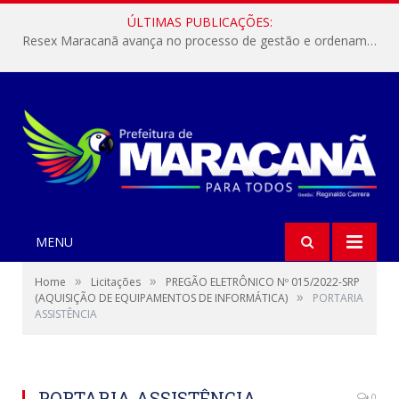
ÚLTIMAS PUBLICAÇÕES:
Resex Maracanã avança no processo de gestão e ordenamento do turismo em nossas áreas protegidas.
MENU
»
»
Home
Licitações
PREGÃO ELETRÔNICO Nº 015/2022-SRP
»
(AQUISIÇÃO DE EQUIPAMENTOS DE INFORMÁTICA)
PORTARIA
ASSISTÊNCIA
PORTARIA ASSISTÊNCIA
0