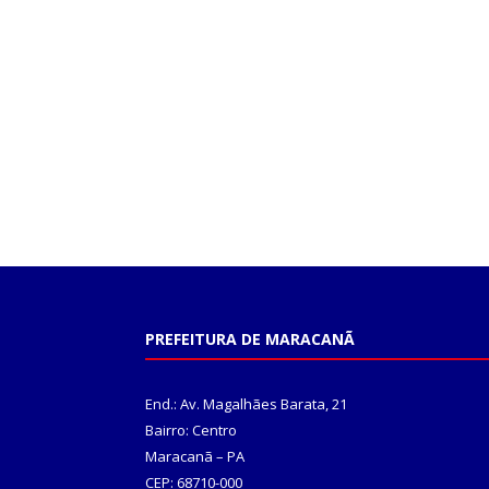
PREFEITURA DE MARACANÃ
End.: Av. Magalhães Barata, 21
Bairro: Centro
Maracanã – PA
CEP: 68710-000