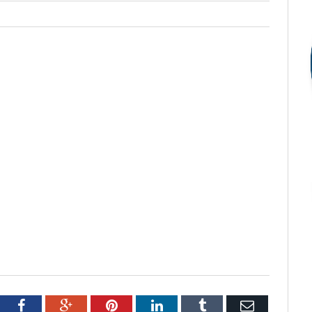
tter
Facebook
Google+
Pinterest
LinkedIn
Tumblr
Email