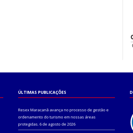
ÚLTIMAS PUBLICAÇÕES
D
Resex Maracanã avança no processo de gestão e
ordenamento do turismo em nossas áreas
protegidas.
6 de agosto de 2026