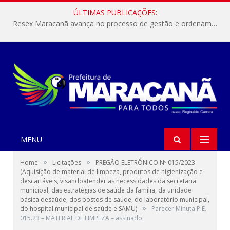
ÚLTIMAS PUBLICAÇÕES:
Resex Maracanã avança no processo de gestão e ordenamento do turismo em nossas áreas protegidas.
MENU
»
»
Home
Licitações
PREGÃO ELETRÔNICO Nº 015/2023
(Aquisição de material de limpeza, produtos de higienização e
descartáveis, visandoatender as necessidades da secretaria
municipal, das estratégias de saúde da família, da unidade
básica desaúde, dos postos de saúde, do laboratório municipal,
»
do hospital municipal de saúde e SAMU)
Parecer Minuta P.E.
015.23 – MATERIAL DE LIMPEZA – assinado