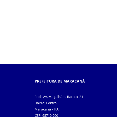
PREFEITURA DE MARACANÃ
End.: Av. Magalhães Barata, 21
Bairro: Centro
Maracanã – PA
CEP: 68710-000