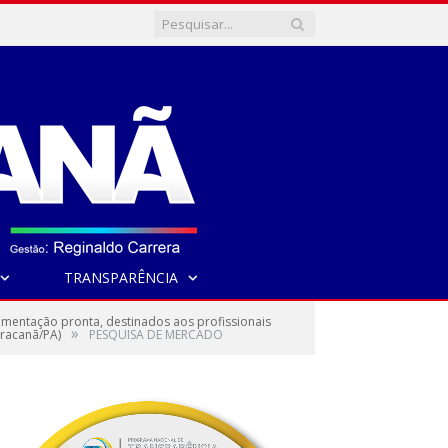
TRANSPARÊNCIA
entação pronta, destinados aos profissionais
»
aracanã/PA)
PESQUISA DE MERCADO