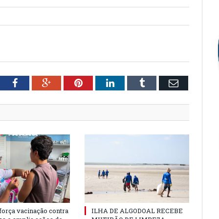
tter
Facebook
Google+
Pinterest
LinkedIn
Tumblr
Email
força vacinação contra
ILHA DE ALGODOAL RECEBE