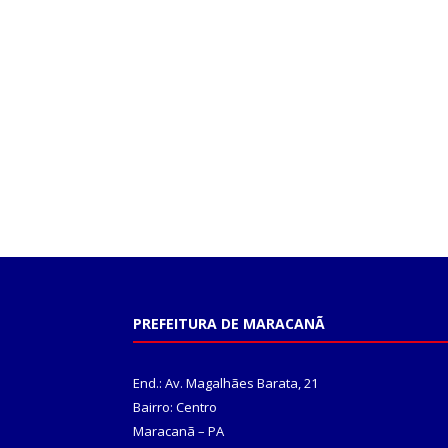
PREFEITURA DE MARACANÃ
End.: Av. Magalhães Barata, 21
Bairro: Centro
Maracanã – PA