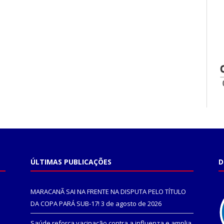
ÚLTIMAS PUBLICAÇÕES
D
MARACANÃ SAI NA FRENTE NA DISPUTA PELO TÍTULO
DA COPA PARÁ SUB-17!
3 de agosto de 2026
Saúde reforça vacinação contra a influenza e amplia