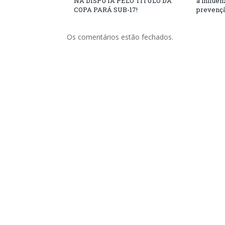
NA DISPUTA PELO TÍTULO DA
a influe
COPA PARÁ SUB-17!
prevençã
Os comentários estão fechados.