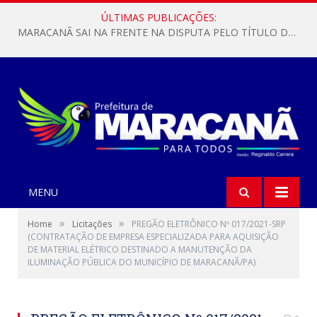
ÚLTIMAS PUBLICAÇÕES:
MARACANÃ SAI NA FRENTE NA DISPUTA PELO TÍTULO DA COPA PARÁ SUB-17!
MENU
»
»
Home
Licitações
PREGÃO ELETRÔNICO Nº 017/2021-SRP
(CONTRATAÇÃO DE EMPRESA ESPECIALIZADA PARA AQUISIÇÃO
DE MATERIAL ELÉTRICO DESTINADO A MANUTENÇÃO DA
ILUMINAÇÃO PÚBLICA DO MUNICÍPIO DE MARACANÃ/PA)