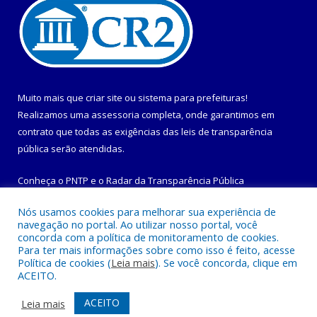
Muito mais que
criar site
ou
sistema para prefeituras
!
Realizamos uma
assessoria
completa, onde garantimos em
contrato que todas as exigências das
leis de transparência
pública
serão atendidas.
Conheça o
PNTP
e o
Radar da Transparência Pública
Nós usamos cookies para melhorar sua experiência de
navegação no portal. Ao utilizar nosso portal, você
concorda com a política de monitoramento de cookies.
Para ter mais informações sobre como isso é feito, acesse
Todos os direitos reservados a Prefeitura Municipal de
Política de cookies (
Leia mais
). Se você concorda, clique em
Maracanã.
ACEITO.
Mapa do Site
Acessar Área Administrativa
ACEITO
Leia mais
Acessar Webmail