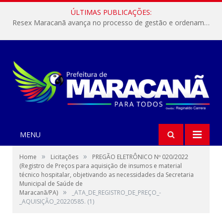
ÚLTIMAS PUBLICAÇÕES:
Resex Maracanã avança no processo de gestão e ordenamento do turismo em nossas áreas protegidas.
MENU
»
»
Home
Licitações
PREGÃO ELETRÔNICO Nº 020/2022
(Registro de Preços para aquisição de insumos e material
técnico hospitalar, objetivando as necessidades da Secretaria
Municipal de Saúde de
»
Maracanã/PA)
_ATA_DE_REGISTRO_DE_PREÇO_-
_AQUISIÇÃO_20220585. (1)